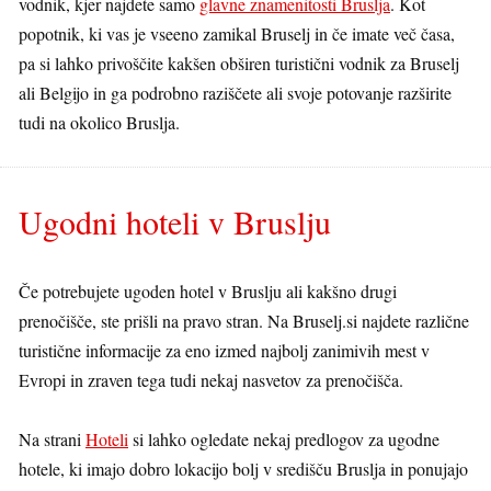
vodnik, kjer najdete samo
glavne znamenitosti Bruslja
. Kot
popotnik, ki vas je vseeno zamikal Bruselj in če imate več časa,
pa si lahko privoščite kakšen obširen turistični vodnik za Bruselj
ali Belgijo in ga podrobno raziščete ali svoje potovanje razširite
tudi na okolico Bruslja.
Ugodni hoteli v Bruslju
Če potrebujete ugoden hotel v Bruslju ali kakšno drugi
prenočišče, ste prišli na pravo stran. Na Bruselj.si najdete različne
turistične informacije za eno izmed najbolj zanimivih mest v
Evropi in zraven tega tudi nekaj nasvetov za prenočišča.
Na strani
Hoteli
si lahko ogledate nekaj predlogov za ugodne
hotele, ki imajo dobro lokacijo bolj v središču Bruslja in ponujajo