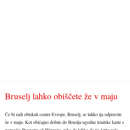
Bruselj lahko obiščete že v maju
Če bi radi obiskali center Evrope, Bruselj, se lahko tja odpravite
že v maju. Kot običajno dobite do Bruslja ugodne letalske karte s
pomočjo Ryanaira ali Wizzaira, tako da lahko do tja letite zelo