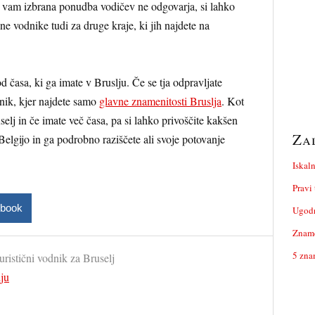
Če vam izbrana ponudba vodičev ne odgovarja, si lahko
ne vodnike tudi za druge kraje, ki jih najdete na
d časa, ki ga imate v Bruslju. Če se tja odpravljate
nik, kjer najdete samo
glavne znamenitosti Bruslja
. Kot
elj in če imate več časa, pa si lahko privoščite kakšen
Za
 Belgijo in ga podrobno raziščete ali svoje potovanje
Iskal
Pravi 
cebook
Ugodn
Zname
5 zna
turistični vodnik za Bruselj
lju