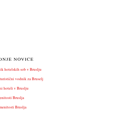
dnje novice
nik hotelskih sob v Bruslju
turistični vodnik za Bruselj
i hoteli v Bruslju
nitosti Bruslja
menitosti Bruslja