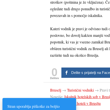
stroškov (poštnina je že vključena). 
ogledate tudi drugo ponudbo in turistič
povezavah in s pomočjo iskalnika.
Kateri vodnik je pravi je odvisno tudi o
poslovno, bo dovolj kakšen manjši vod
popotnik, ki vas je vseeno zamikal Brus
obširen turistični vodnik za Bruselj ali
razširite tudi na okolico Bruslja.
0
Delite s prijatelji na Fa
Delitev
Bruselj
→
Turistični vodniki
→
Pravi 
Novejše:
Iskalnik hotelskih sob v Brus
Starejše:
Ugodni hoteli v Bruslju
Stran uporablja piškotke za boljšo